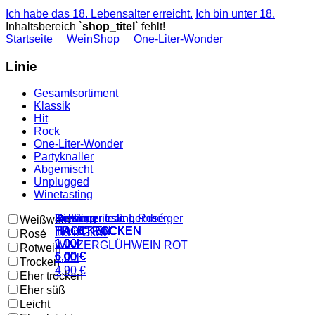
Ich habe das 18. Lebensalter erreicht.
Ich bin unter 18.
Inhaltsbereich `
shop_titel
` fehlt!
Startseite
WeinShop
One-Liter-Wonder
Linie
Gesamtsortiment
Klassik
Hit
Rock
One-Liter-Wonder
Partyknaller
Abgemischt
Unplugged
Winetasting
Kerner
Riesling
Riesling
Schwarzriesling
Schwarzriesling Rosé
Trollinger
Trollinger feat. Lemberger
Weißwein
HALBTROCKEN
HALBTROCKEN
TROCKEN
HALBTROCKEN
HALBTROCKEN
TROCKEN
HALBTROCKEN
Let it Glow
Rosé
1.00l
1.00l
1.00l
1.00l
1.00l
1.00l
1.00l
WINZERGLÜHWEIN ROT
Rotwein
6,00 €
6,00 €
6,00 €
6,00 €
6,00 €
6,00 €
6,00 €
1.00l
Trocken
4,90 €
Eher trocken
Eher süß
Leicht