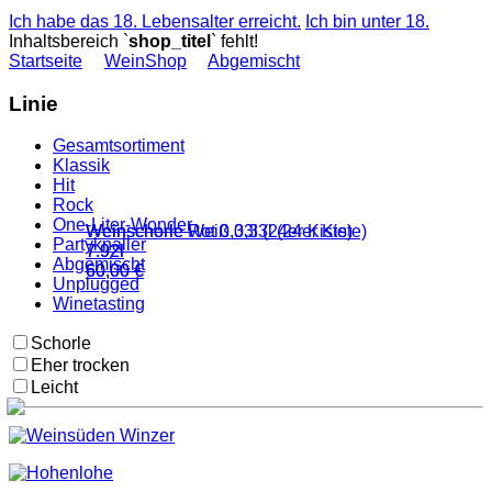
Ich habe das 18. Lebensalter erreicht.
Ich bin unter 18.
Inhaltsbereich `
shop_titel
` fehlt!
Startseite
WeinShop
Abgemischt
Linie
Gesamtsortiment
Klassik
Hit
Rock
One-Liter-Wonder
Weinschorle Rot 0,33l (24er Kiste)
Weinschorle Weiß 0,33l (24er Kiste)
Partyknaller
7.92l
7.92l
Abgemischt
60,00 €
60,00 €
Unplugged
Winetasting
Schorle
Eher trocken
Leicht