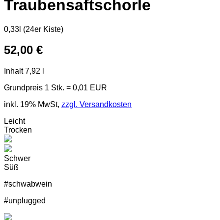
Traubensaftschorle
0,33l (24er Kiste)
52,00 €
Inhalt
7,92 l
Grundpreis
1 Stk. = 0,01 EUR
inkl. 19% MwSt,
zzgl. Versandkosten
Leicht
Trocken
Schwer
Süß
#schwabwein
#unplugged