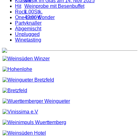
Klassik
Musik im Glas am 14. Nov 2025
Hit
Weinprobe mit Besenbuffet
Rock
1.00Stk.
One-Liter-Wonder
49,00 €
Partyknaller
Abgemischt
Unplugged
Winetasting